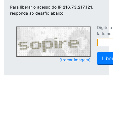
Para liberar o acesso
do IP
216.73.217.121
,
responda ao desafio abaixo.
Digite 
lado no
[trocar imagem]